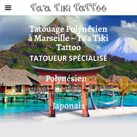
Tatouage Polynésien
à Marseille – Ta’a Tiki
Tattoo
TATOUEUR SPÉCIALISÉ
Polynésien
Japonais